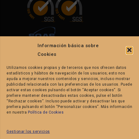
Información básica sobre
Cookies
Utilizamos cookies propias y de terceros que nos ofrecen datos
CONTACTO
estadísticos y hábitos de navegación de los usuarios; esto nos
ayuda a mejorar nuestros contenidos y servicios, incluso mostrar
publicidad relacionada con las preferencias de los usuarios. Puede
C/. Els Conills parcelas 86-88. P.I.
activar estas cookies pulsando el botón “Aceptar cookies”. Si
prefiere mantener desactivadas estas cookies, pulse el botón
La Pahilla.
“Rechazar cookies”. Incluso puede activar y desactivar las que
prefiera pulsando el botón “Personalizar cookies”. Más información
en nuestra
Política de Cookies
46370 Chiva – Valencia
– Spain
Tel. +34 962 524 481
Gestionar los servicios