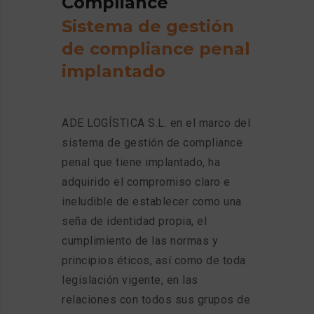
Compliance
S
i
s
t
e
m
a
d
e
g
e
s
t
i
ó
n
d
e
c
o
m
p
l
i
a
n
c
e
p
e
n
a
l
i
m
p
l
a
n
t
a
d
o
ADE LOGÍSTICA S.L. en el marco del
sistema de gestión de compliance
penal que tiene implantado, ha
adquirido el compromiso claro e
ineludible de establecer como una
seña de identidad propia, el
cumplimiento de las normas y
principios éticos, así como de toda
legislación vigente, en las
relaciones con todos sus grupos de