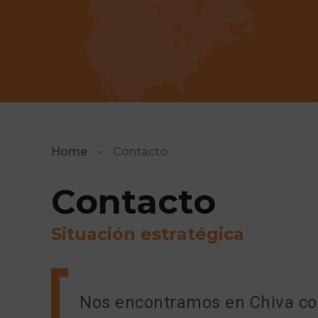
Home
Contacto
Contacto
S
i
t
u
a
c
i
ó
n
e
s
t
r
a
t
é
g
i
c
a
Nos encontramos en Chiva con 