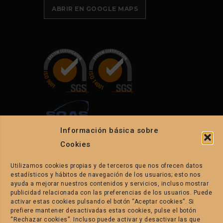
ABRIR EN GOOGLE MAPS
Información básica sobre
Cookies
Utilizamos cookies propias y de terceros que nos ofrecen datos
CONTACTO
estadísticos y hábitos de navegación de los usuarios; esto nos
ayuda a mejorar nuestros contenidos y servicios, incluso mostrar
publicidad relacionada con las preferencias de los usuarios. Puede
C/. Els Conills parcelas 86-88. P.I.
activar estas cookies pulsando el botón “Aceptar cookies”. Si
prefiere mantener desactivadas estas cookies, pulse el botón
La Pahilla.
“Rechazar cookies”. Incluso puede activar y desactivar las que