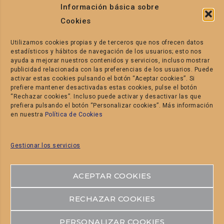
Información básica sobre
Cookies
Utilizamos cookies propias y de terceros que nos ofrecen datos
CONTACTO
estadísticos y hábitos de navegación de los usuarios; esto nos
ayuda a mejorar nuestros contenidos y servicios, incluso mostrar
publicidad relacionada con las preferencias de los usuarios. Puede
C/. Els Conills parcelas 86-88. P.I.
activar estas cookies pulsando el botón “Aceptar cookies”. Si
prefiere mantener desactivadas estas cookies, pulse el botón
La Pahilla.
“Rechazar cookies”. Incluso puede activar y desactivar las que
prefiera pulsando el botón “Personalizar cookies”. Más información
46370 Chiva – Valencia
en nuestra
Política de Cookies
– Spain
Tel. +34 962 524 481
Gestionar los servicios
Fax:+34 962 523 089
ACEPTAR COOKIES
RECHAZAR COOKIES
PERSONALIZAR COOKIES